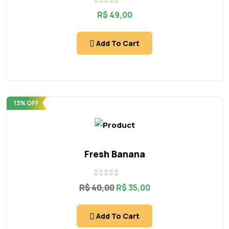
Rated
R$
49,00
5.00
out of 5
Add To Cart
13% OFF
Fresh Banana
Rated
R$
40,00
R$
35,00
5.00
out of 5
Add To Cart