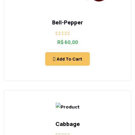
Bell-Pepper
Rated
R$
60,00
5.00
out of 5
Add To Cart
Cabbage