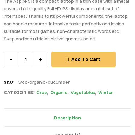
The Aspire 5 is a compact laptop in a thin case with a metal
cover, a high-quality Full HD IPS display and a rich set of
interfaces. Thanks to its powerful components, the laptop
can handle resource-intensive tasks perfectly and is also
suitable for most games. non-characteristic words etc.
Susp endisse ultricies nisi vel quam suscipit.
-
+
Add To Cart
SKU:
woo-organic-cucumber
CATEGORIES:
,
,
,
Crop
Organic
Vegetables
Winter
Description