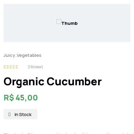
Juicy
,
Vegetables
(1 Riview)
Rated
Organic Cucumber
5.00
out of 5
R$
45,00
In Stock