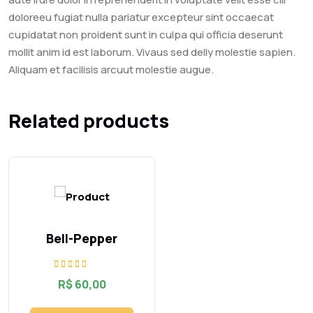
doloreeu fugiat nulla pariatur excepteur sint occaecat
cupidatat non proident sunt in culpa qui officia deserunt
mollit anim id est laborum. Vivaus sed delly molestie sapien.
Aliquam et facilisis arcuut molestie augue.
Related products
Bell-Pepper
Rated
R$
60,00
5.00
out of 5