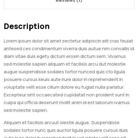
Reviews (1)
Description
Lorem ipsum dolor sit amet sectetur adipiscin elit cras feuiat
antesed ces condimentum viverra duis autue nim convallis id
diam vitae duis egety dictum erosin dictum sem. Vivamus
sed molestie sapien aliquam et facilisis arcu dut molestie
augue suspendisse sodales tortor nunced quis cto ligula
posuere cursus keuis aute irure dolor in reprehenderit in
voluptate velit esse cillum dolore eu fugiat nulla pariatur.
Excepteur sint occaecated cupidatat non proident sunt in
culpa qui officia deserunt mollit anim id est laborum ivamus
sed molestie sapien.
Aliquam et facilisis arcuut olestie augue. Suspendisse
sodales tortor nunc quis auctor ligula posuere cursus duis
aute irure dolor in reprehenderit in voluptate velit esse cill