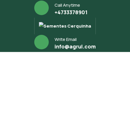
Call Anytime
+4733378901
Write Email
info@agrul.com