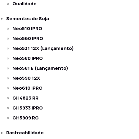
Qualidade
Sementes de Soja
Neo510 IPRO
Neo560 IPRO
Neo531 12X (Lançamento)
Neo580 IPRO
Neo581 E (Lançamento)
Neo590 12X
Neo610 IPRO
GH4823 RR
GH5933 IPRO
GH5909 RG
Rastreabilidade